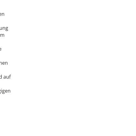
en
gung
em
e
hmen
d auf
gigen