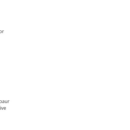
or
abaur
ive