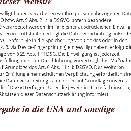
dieser Website
ewilligt haben, verarbeiten wir Ihre personenbezogenen Dat
VO bzw. Art. 9 Abs. 2 lit. a DSGVO, sofern besondere
 verarbeitet werden. Im Falle einer ausdrücklichen Einwilli
ten in Drittstaaten erfolgt die Datenverarbeitung außerd
SGVO. Sofern Sie in die Speicherung von Cookies oder in den
z. B. via Device-Fingerprinting) eingewilligt haben, erfolgt di
e von § 25 Abs. 1 TTDSG. Die Einwilligung ist jederzeit
gserfüllung oder zur Durchführung vorvertraglicher Maßna
uf Grundlage des Art. 6 Abs. 1 lit. b DSGVO. Des Weiteren
ur Erfüllung einer rechtlichen Verpflichtung erforderlich sin
. Die Datenverarbeitung kann ferner auf Grundlage unseres
lit. f DSGVO erfolgen. Über die jeweils im Einzelfall einschlä
Absätzen dieser Datenschutzerklärung informiert.
rgabe in die USA und sonstige