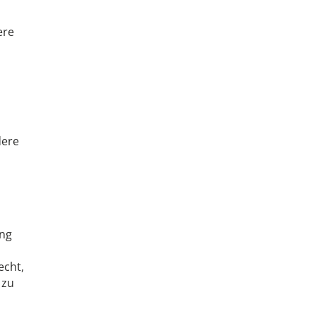
ere
dere
ung
echt,
 zu